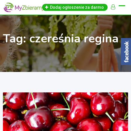
Skip
Dodaj ogłoszenie za darmo
to
content
Tag:
czereśnia regina