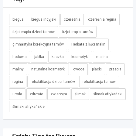
biegus
biegus indyjski
czereśnia
czereśnia regina
fizjoterapia dzieci tarnów
fizjoterapia tarnów
gimnastyka korekcyjna tarnów
Herbata z liści malin
hodowla
jabłka
kaczka
kosmetyki
malina
maliny
naturalne kosmetyki
owoce
placki
przepis
regina
rehabilitacja dzieci tarnów
rehabilitacja tarnów
uroda
zdrowie
zwierzęta
ślimak
ślimak afrykański
ślimaki afrykańskie