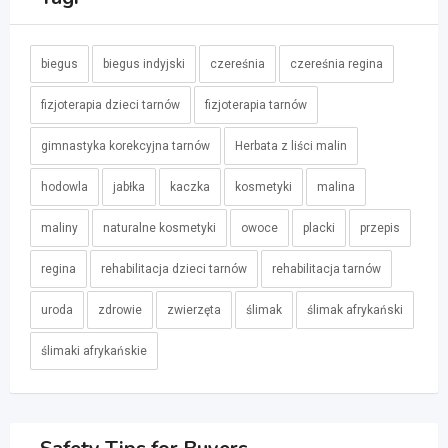
biegus
biegus indyjski
czereśnia
czereśnia regina
fizjoterapia dzieci tarnów
fizjoterapia tarnów
gimnastyka korekcyjna tarnów
Herbata z liści malin
hodowla
jabłka
kaczka
kosmetyki
malina
maliny
naturalne kosmetyki
owoce
placki
przepis
regina
rehabilitacja dzieci tarnów
rehabilitacja tarnów
uroda
zdrowie
zwierzęta
ślimak
ślimak afrykański
ślimaki afrykańskie