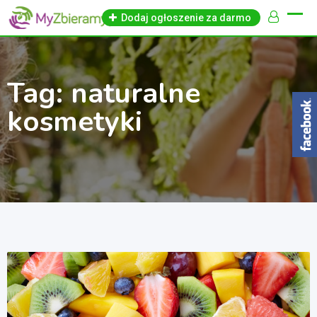
Skip
Dodaj ogłoszenie za darmo
to
content
Tag:
naturalne
kosmetyki