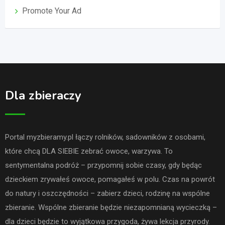
Promote Your Ad
Dla zbieraczy
Portal myzbieramy.pl łączy rolników, sadowników z osobami,
które chcą DLA SIEBIE zebrać owoce, warzywa. To
sentymentalna podróż – przypomnij sobie czasy, gdy będąc
dzieckiem zrywałeś owoce, pomagałeś w polu. Czas na powrót
do natury i oszczędności – zabierz dzieci, rodzinę na wspólne
zbieranie. Wspólne zbieranie będzie niezapomnianą wycieczką –
dla dzieci będzie to wyjątkowa przygoda, żywa lekcja przyrody.