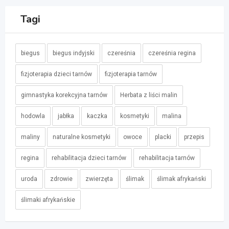
Tagi
biegus
biegus indyjski
czereśnia
czereśnia regina
fizjoterapia dzieci tarnów
fizjoterapia tarnów
gimnastyka korekcyjna tarnów
Herbata z liści malin
hodowla
jabłka
kaczka
kosmetyki
malina
maliny
naturalne kosmetyki
owoce
placki
przepis
regina
rehabilitacja dzieci tarnów
rehabilitacja tarnów
uroda
zdrowie
zwierzęta
ślimak
ślimak afrykański
ślimaki afrykańskie