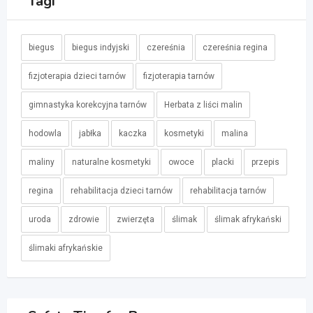
Tagi
biegus
biegus indyjski
czereśnia
czereśnia regina
fizjoterapia dzieci tarnów
fizjoterapia tarnów
gimnastyka korekcyjna tarnów
Herbata z liści malin
hodowla
jabłka
kaczka
kosmetyki
malina
maliny
naturalne kosmetyki
owoce
placki
przepis
regina
rehabilitacja dzieci tarnów
rehabilitacja tarnów
uroda
zdrowie
zwierzęta
ślimak
ślimak afrykański
ślimaki afrykańskie