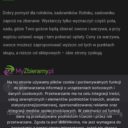
Dobry pomysł dla rolników, sadowników. Rolniku, sadowniku
zaproś na zbieranie. Wystarczy tylko wyznaczyć część pola,
sadu, gdzie Twoi goście będą zbierać owoce i warzywa, a przy
wyjściu ustawić wagę i tam pobierać opłaty. Ceny za warzywa,
owoce możesz zaproponować wyższe od tych w punktach
skupu, a niższe od sklepowych – obie strony zyskują.
Na tej stronie używamy plików cookie i porównywalnych funkcji
do przetwarzania informacji o urządzeniach końcowych i
danych osobowych. Przetwarzanie ma na celu integracji treści,
usług zewnętrznych i elementów podmiotów trzecich, analizie
statystycznej/pomiarowej, spersonalizowanej reklamie oraz
integracji mediów społecznościowych. W zależności od funkcji
Tarnów
Rehabilitacja Tarnów
Masaż Tarnów
Fizjoterapeuta
dane są przekazywane podmiotom trzecim i przez nie
Tarnów
przetwarzane. Zgoda ta jest dobrowolna, nie jest wymagana do
korzystania z naszej strony internetowej. Jeżeli nie chcesz