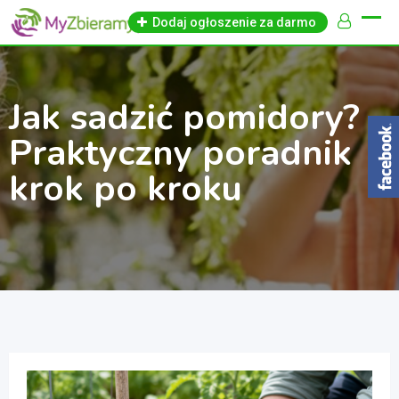
Skip
Dodaj ogłoszenie za darmo
to
content
Jak sadzić pomidory?
Praktyczny poradnik
krok po kroku