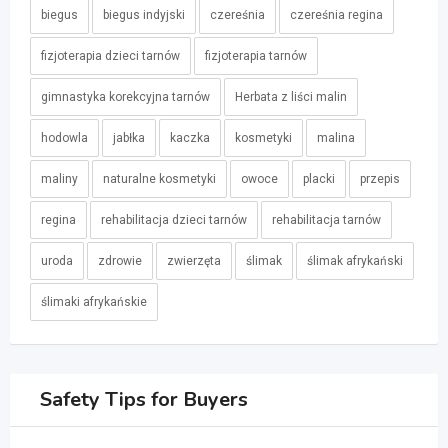
biegus
biegus indyjski
czereśnia
czereśnia regina
fizjoterapia dzieci tarnów
fizjoterapia tarnów
gimnastyka korekcyjna tarnów
Herbata z liści malin
hodowla
jabłka
kaczka
kosmetyki
malina
maliny
naturalne kosmetyki
owoce
placki
przepis
regina
rehabilitacja dzieci tarnów
rehabilitacja tarnów
uroda
zdrowie
zwierzęta
ślimak
ślimak afrykański
ślimaki afrykańskie
Safety Tips for Buyers